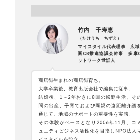
竹内 千寿恵
（たけうち ちずえ）
マイスタイル代表理事 広域
圏CB推進協議会幹事 多摩
ットワーク世話人
商店街生まれの商店街育ち。
大学卒業後、教育出版会社で編集に従事。
結婚後、1～2年おきに8回の転勤生活。そ
間の出産、子育ておよび両親の遠距離介護
通じて、地域のサポートの重要性を実感。
その体験がベースとなり2006年11月、コ
ュニティビジネス活性化を目指しNPO法人
イスタイルを設立。