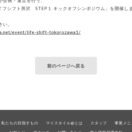
が企画・運営を行う、
イフシフト所沢 STEP１ キックオフシンポジウム」を開催し
さい。
a.net/event/life-shift-tokorozawa1/
前のページへ戻る
私たちの目指すもの
マイスタイル@とは
スタッフ
事業メニ